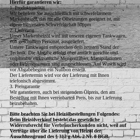
Hierfür garantieren wir:
1. Produktqualität
Wir beliefern Sie ausschließlich mit schwefelarmem
Markenheizöl, das für alle Ölheizungen geeignet ist, mit
einem maximalen Schwefelgehalt 50ppm
2. Lieferung
Unser Markenheizöl wird mit unseren eigenen Tankwagen,
von geschultem Personal, ausgeliefert.
Unsere Tankwagen entsprechen dem neusten Stand der
Technik. Die Abgabe erfolgt über amtlich geeichte und
verplombte elektronische Mengenzähler, Manipulationen
oder Fehlmessungen sind ausgeschlossen. Auf Wusch wird
vor Abgabebeginn ein Nullbon erstellt.
Der Liefertermin wird vor der Lieferung mit Ihnen
telefonisch abgestimmt.
3. Preisgarantie
Wir garantieren, auch bei steigendem Ölpreis, den am
Bestelltag mit Ihnen vereinbarten Preis, bis zur Lieferung
beizubehalten.
Bitte beachten Sie bei Heizölbestellungen Folgendes:
Beim Heizölverkauf besteht das gesetzliche
Widerrufsrecht für Verbraucherkunden nicht, weil auf
Verträge über die Lieferung von Heizöl der
Ausschlussgrund des § 312 g Abs. 2 Nr. 8 BGB